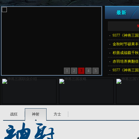
9377《神将三
金秋时节硕果丰
积善成福载千秋
赤羽培养爽翻倍
9377《神将三
1
2
3
4
5
战狂
神射
方士